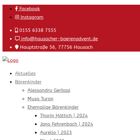
Skip
Facebook
to
Instagram
content
0155 6338 7555
info@hausacher-baerenadvent.de
Hauptstraße 56, 77756 Hausach
Aktuelles
Bärenkinder
Alessandro Gerbasi
Musa Turan
Ehemalige Bärenkinder
Thorin Hättich | 2024
Jano Fehrenbach | 2024
Aurelio | 2023