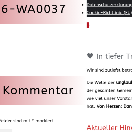
26-WA0037
Datenschutzerklärun
Cookie-Richtlinie (EU)
🖤 In tiefer
Wir sind zutiefst bet
Die Welle der
unglaub
n Kommentar
der gesamten Gemeins
wie viel unser Vorst
hat.
Von Herzen: Dan
 Felder sind mit
*
markiert
Aktueller Hin