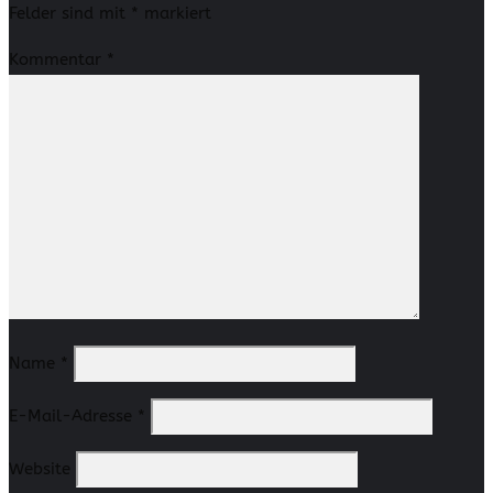
Felder sind mit
*
markiert
Kommentar
*
Name
*
E-Mail-Adresse
*
Website