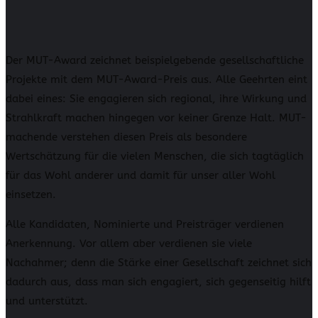
Der MUT-Award zeichnet beispielgebende gesellschaftliche
Projekte mit dem MUT-Award-Preis aus. Alle Geehrten eint
dabei eines: Sie engagieren sich regional, ihre Wirkung und
Strahlkraft machen hingegen vor keiner Grenze Halt. MUT-
machende verstehen diesen Preis als besondere
Wertschätzung für die vielen Menschen, die sich tagtäglich
für das Wohl anderer und damit für unser aller Wohl
einsetzen.
Alle Kandidaten, Nominierte und Preisträger verdienen
Anerkennung. Vor allem aber verdienen sie viele
Nachahmer; denn die Stärke einer Gesellschaft zeichnet sich
dadurch aus, dass man sich engagiert, sich gegenseitig hilft
und unterstützt.