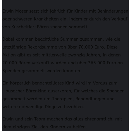
Erwin Moser setzt sich jährlich für Kinder mit Behinderungen
oder schweren Krankheiten ein, indem er durch den Verkauf
von Kuscheltier-Bären spenden sammelt.
Dabei kommen beachtliche Summen zusammen, wie die
letztjährige Rekordsumme von über 70.000 Euro. Diese
Aktion gibt es seit mittlerweile zwanzig Jahren, in denen
20.000 Bären verkauft wurden und über 365.000 Euro an
Spenden gesammelt werden konnten.
Ein körperlich benachteiligtes Kind wird im Voraus zum
Hausacher Bärenkind auserkoren, für welches die Spenden
gesammelt werden um Therapien, Behandlungen und
weitere notwendige Dinge zu bezahlen.
Erwin und sein Team machen das alles ehrenamtlich, mit
dem einzigen Ziel den Kindern zu helfen.