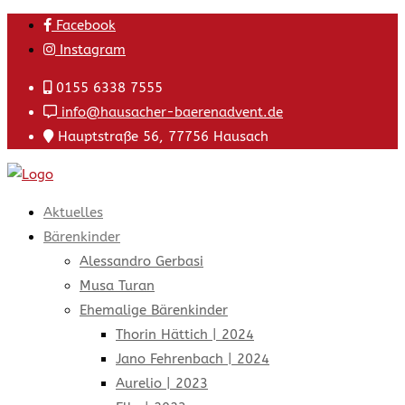
Skip
Facebook
to
Instagram
content
0155 6338 7555
info@hausacher-baerenadvent.de
Hauptstraße 56, 77756 Hausach
Aktuelles
Bärenkinder
Alessandro Gerbasi
Musa Turan
Ehemalige Bärenkinder
Thorin Hättich | 2024
Jano Fehrenbach | 2024
Aurelio | 2023