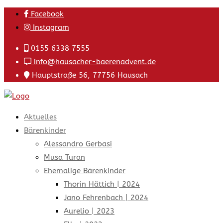
Skip
Facebook
to
Instagram
content
0155 6338 7555
info@hausacher-baerenadvent.de
Hauptstraße 56, 77756 Hausach
Aktuelles
Bärenkinder
Alessandro Gerbasi
Musa Turan
Ehemalige Bärenkinder
Thorin Hättich | 2024
Jano Fehrenbach | 2024
Aurelio | 2023