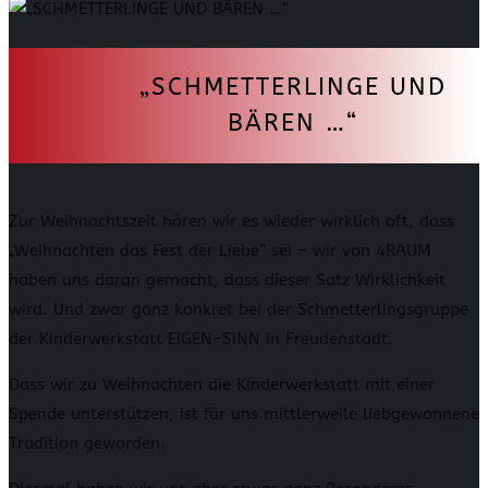
„SCHMETTERLINGE UND
BÄREN …“
Zur Weihnachtszeit hören wir es wieder wirklich oft, dass
„Weihnachten das Fest der Liebe” sei – wir von 4RAUM
haben uns daran gemacht, dass dieser Satz Wirklichkeit
wird. Und zwar ganz konkret bei der Schmetterlingsgruppe
der Kinderwerkstatt EiGEN-SiNN in Freudenstadt.
Dass wir zu Weihnachten die Kinderwerkstatt mit einer
Spende unterstützen, ist für uns mittlerweile liebgewonnene
Tradition geworden.