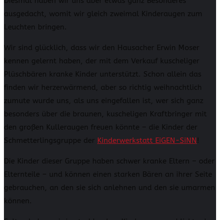
Diesmal haben wir uns aber etwas ganz Besonderes
ausgedacht, womit wir gleich zweimal Kinderaugen zum
Leuchten bringen.
Wir sind glücklich, dass wir den Hausacher Erwin Moser
kennen gelernt haben, der mit dem Verkauf kuscheliger
Plüschbären kranke Kinder unterstützt. Schon allein das
finden wir herzerwärmend, aber so richtig weihnachtlich
zumute wurde uns, als uns eingefallen ist, wer sich ganz
besonders über die braunen, kuscheligen Kraftbringer mit
den großen Kulleraugen freuen könnte – die Kinder der
Schmetterlingsgruppe der
Kinderwerkstatt EiGEN-SiNN
!
Die Kinder dieser Gruppe haben schwer kranke Eltern – oder
Elternteile – und können einen starken Bären an ihrer Seite
gebrauchen, an den sie sich anlehnen und den sie umarmen
können.