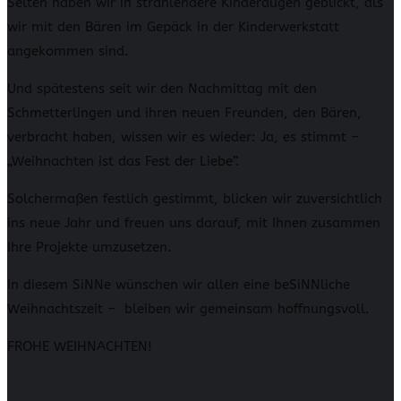
Selten haben wir in strahlendere Kinderaugen geblickt, als
wir mit den Bären im Gepäck in der Kinderwerkstatt
angekommen sind.
Und spätestens seit wir den Nachmittag mit den
Schmetterlingen und ihren neuen Freunden, den Bären,
verbracht haben, wissen wir es wieder: Ja, es stimmt –
„Weihnachten ist das Fest der Liebe”.
Solchermaßen festlich gestimmt, blicken wir zuversichtlich
ins neue Jahr und freuen uns darauf, mit Ihnen zusammen
Ihre Projekte umzusetzen.
In diesem SiNNe wünschen wir allen eine beSiNNliche
Weihnachtszeit – bleiben wir gemeinsam hoffnungsvoll.
FROHE WEIHNACHTEN!