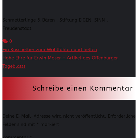
Schmetterlinge & Bären . Stiftung EiGEN-SiNN .
Freudenstadt
0
Beitragsnavigation
Ein Kuscheltier zum Wohlfühlen und helfen
Hohe Ehre für Erwin Moser – Artikel des Offenburger
Tageblatts
Schreibe einen Kommentar
Deine E-Mail-Adresse wird nicht veröffentlicht.
Erforderliche
Felder sind mit
*
markiert
Kommentar
*