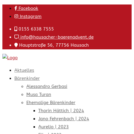
Skip
Facebook
to
Instagram
content
0155 6338 7555
info@hausacher-baerenadvent.de
Hauptstraße 56, 77756 Hausach
Aktuelles
Bärenkinder
Alessandro Gerbasi
Musa Turan
Ehemalige Bärenkinder
Thorin Hättich | 2024
Jano Fehrenbach | 2024
Aurelio | 2023